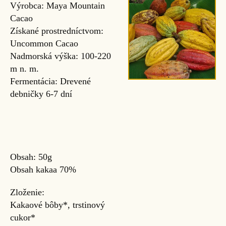
Výrobca: Maya Mountain
Cacao
Získané prostredníctvom:
Uncommon Cacao
Nadmorská výška: 100-220
m n. m.
Fermentácia: Drevené
debničky 6-7 dní
Obsah: 50g
Obsah kakaa 70%
Zloženie:
Kakaové bôby*, trstinový
cukor*