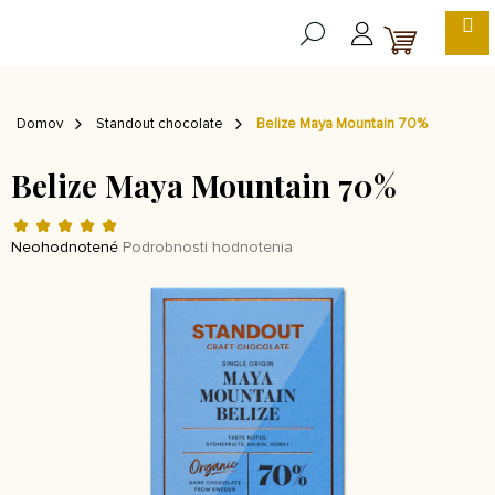
Prejsť
na
NÁKUP
obsah
KOŠÍK
Domov
Standout chocolate
Belize Maya Mountain 70%
Belize Maya Mountain 70%
Priemerné
hodnotenie
Neohodnotené
Podrobnosti hodnotenia
produktu
je
0,0
z 5
hviezdičiek.