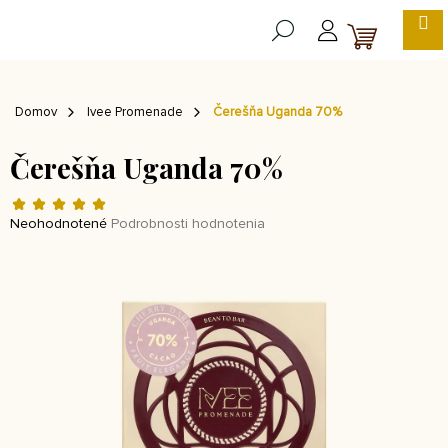
Prejsť
na
NÁKUP
obsah
KOŠÍK
Domov
Ivee Promenade
Čerešňa Uganda 70%
Čerešňa Uganda 70%
Priemerné
hodnotenie
Neohodnotené
Podrobnosti hodnotenia
produktu
je
0,0
z 5
hviezdičiek.