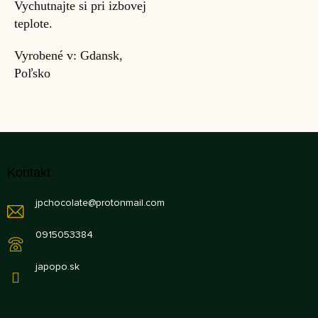
Vychutnajte si pri izbovej
teplote.
Vyrobené v: Gdansk,
Poľsko
Z
á
Kontakt
p
ä
jpchocolate
@
protonmail.com
t
i
0915053384
e
japopo.sk