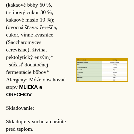
(kakaové bôby 60 %,
trstinový cukor 30 %,
kakaové maslo 10 %);
(ovocná šťava: čerešňa,
cukor, vínne kvasnice
(Saccharomyces
cerevisiae), živina,
pektolytický enzým)*
súčasť dodatočnej
fermentácie bôbov*
Alergény: Môže obsahovať
MLIEKA a
stopy
ORECHOV
Skladovanie:
Skladujte v suchu a chráňte
pred teplom.