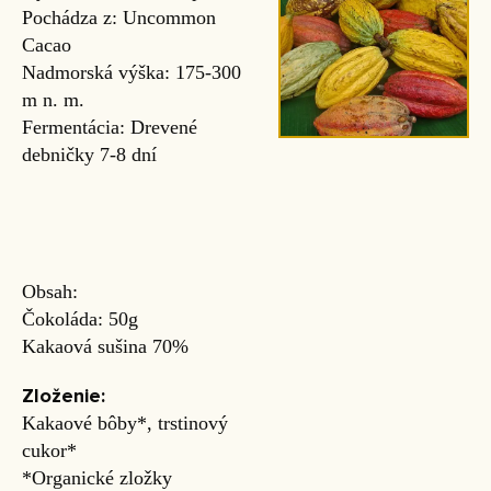
Pochádza z: Uncommon
Cacao
Nadmorská výška: 175-300
m n. m.
Fermentácia: Drevené
debničky 7-8 dní
Obsah:
Čokoláda: 50g
Kakaová sušina 70%
Zloženie:
Kakaové bôby*, trstinový
cukor*
*Organické zložky