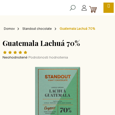
Prejsť
na
NÁKUP
obsah
KOŠÍK
Domov
Standout chocolate
Guatemala Lachuá 70%
Guatemala Lachuá 70%
Priemerné
hodnotenie
Neohodnotené
Podrobnosti hodnotenia
produktu
je
0,0
z 5
hviezdičiek.