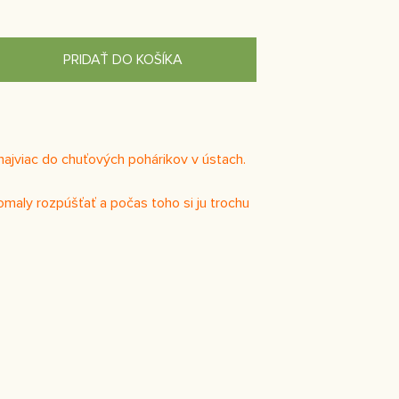
PRIDAŤ DO KOŠÍKA
najviac do chuťových pohárikov v ústach.
omaly rozpúšťať a počas toho si ju trochu