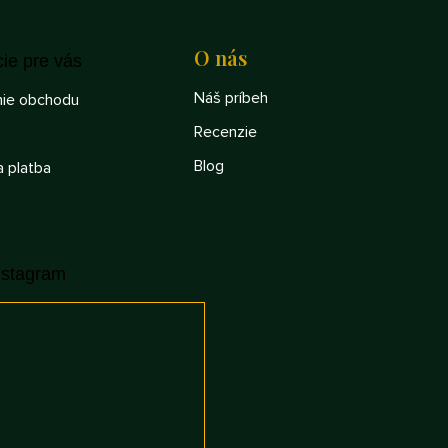
O nás
cie pre vás
Náš príbeh
ie obchodu
Recenzie
Blog
a platba
nstagram