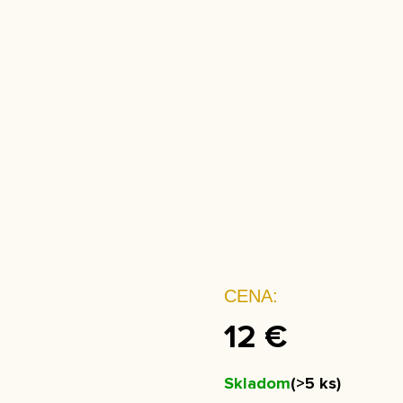
VEE PROMENADE
O NÁS
BLOG
KONTAKT
12 €
Skladom
(>5 ks)