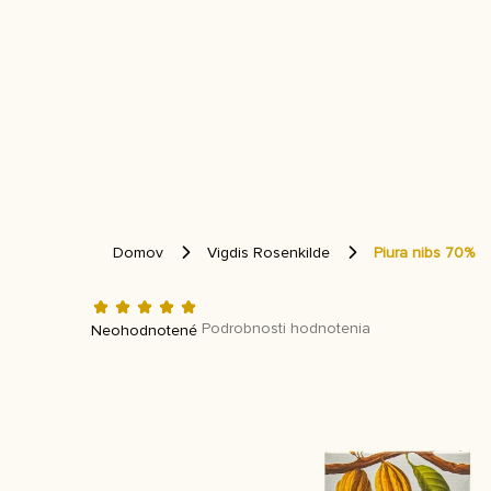
Prejsť
na
obsah
HĽADAŤ
STANDOUT CHOCOLATE
VIGDIS ROSENKILDE
I
Domov
Vigdis Rosenkilde
Piura nibs 70%
Priemerné
hodnotenie
Podrobnosti hodnotenia
Neohodnotené
produktu
je
0,0
z 5
hviezdičiek.